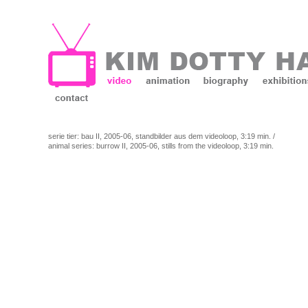
serie tier: bau II, 2005-06, standbilder aus dem videoloop, 3:19 min. /
animal series: burrow II, 2005-06, stills from the videoloop, 3:19 min.